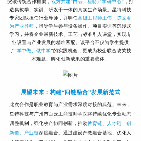
突破传统合作框架，
双方共建“白云 - 星特产学研中心”
，打
造集教学、实训、研发于一体的真实生产场景。星特科技
专家团队担任行业导师，
并聘任
高级工程师王伟、陈文君
为产业导师
，
指导学生参与设备操作、项目实训等沉浸式
学习，并将企业最新技术、工艺与标准引入课堂，实现专
业设置与产业发展的精准匹配。该平台不仅为学生提供
了“
学中做、做中学
”的实践机会，更成为校企联合攻关技
术难题、孵化创新成果的重要载体。
展望未来：构建“四链融合”发展新范式
此次合作
是职业教育与产业需求深度对接的典范。未来，
星特科技与广州市白云工商技师学院将持续
优化专业动态
调整机制，强化校企协同
创新
，推动
教育链、人才链、创
新链、产业链
深度融合。通过建设产教融合基地、优化人