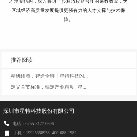
才培养结构，
双方
将
进一步
释放
校企合作
的乘数效应，
为
区域经济
高质量
发展
提供更强有力的人才支撑与技术保
障。
推荐阅读
精研线圈，智造全链丨星特科技闪...
定义关节标准，锚定产业精度 | 星...
深圳市星特科技股份有限公司
电话：0755-8177 0696
手机：19925358958
400-088-1582