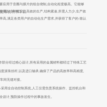
要应用于音圈与膜片的组合绕制,自动化程度极高。它能够
实现24小时稳定、高效的生产,结构紧凑,所需人力少,生产效
使用说明书下载
率高,满足各类用户的自动化生产需求,并获得了客户的-致认
可。凭借其显著的优势和高效的生产能力,本设备在市场上
具有广阔的前景。
作部分经过精心设计,所有采用的金属材料都经过了特殊工艺
度滚珠丝杆,以及进口轴承,确保了产品的高效率和高精度,
人车间无缝对接。
备采用全自动控制系统,人工仅需负责系统操作、监控机台和
安全设计,预防操作过程中的事故发生。